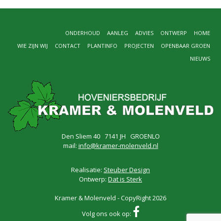
ONDERHOUD
AANLEG
ADVIES
ONTWERP
HOME
WIE ZIJN WIJ
CONTACT
PLANTINFO
PROJECTEN
OPENBAAR GROEN
NIEUWS
Den Sliem 40 7141 JH GROENLO
mail:
info@kramer-molenveld.nl
Realisatie:
Steuber Design
Ontwerp:
Dat is Sterk
Kramer & Molenveld - CopyRight 2026
Volg ons ook op: