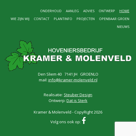
ONDERHOUD
AANLEG
ADVIES
ONTWERP
HOME
WIE ZIJN WIJ
CONTACT
PLANTINFO
PROJECTEN
OPENBAAR GROEN
NIEUWS
Den Sliem 40 7141 JH GROENLO
mail:
info@kramer-molenveld.nl
Realisatie:
Steuber Design
Ontwerp:
Dat is Sterk
Kramer & Molenveld - CopyRight 2026
Volg ons ook op: