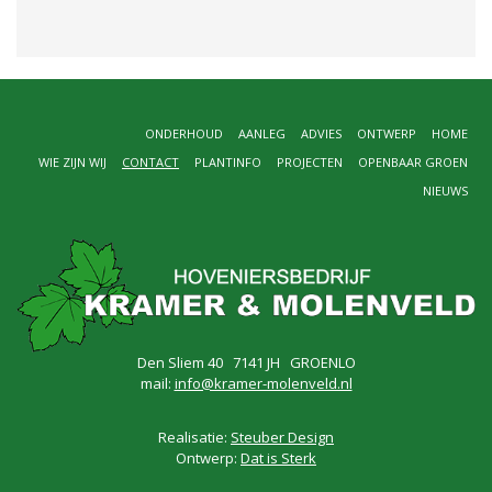
ONDERHOUD
AANLEG
ADVIES
ONTWERP
HOME
WIE ZIJN WIJ
CONTACT
PLANTINFO
PROJECTEN
OPENBAAR GROEN
NIEUWS
Den Sliem 40 7141 JH GROENLO
mail:
info@kramer-molenveld.nl
Realisatie:
Steuber Design
Ontwerp:
Dat is Sterk