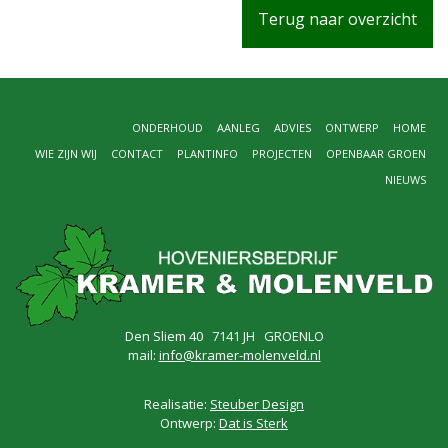
Terug naar overzicht
ONDERHOUD
AANLEG
ADVIES
ONTWERP
HOME
WIE ZIJN WIJ
CONTACT
PLANTINFO
PROJECTEN
OPENBAAR GROEN
NIEUWS
Den Sliem 40 7141 JH GROENLO
mail:
info@kramer-molenveld.nl
Realisatie:
Steuber Design
Ontwerp:
Dat is Sterk