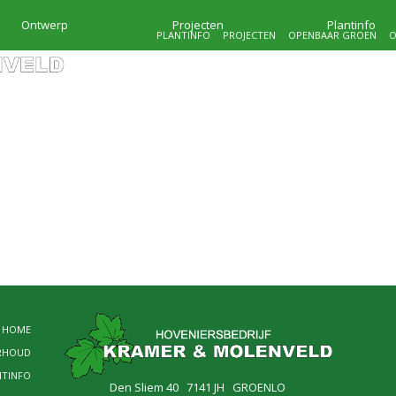
Ontwerp
Projecten
Plantinfo
PLANTINFO
PROJECTEN
OPENBAAR GROEN
O
HOVENIERSBEDRIJF
KRAMER & MOLENVEL
MAATWERK IN GROEN
HOME
RHOUD
NTINFO
Den Sliem 40 7141 JH GROENLO