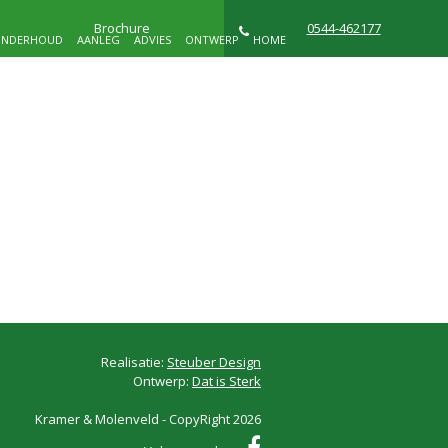
Brochure
0544-462177
NDERHOUD
AANLEG
ADVIES
ONTWERP
HOME
NIEUWS
WIE ZIJN WIJ
CONTACT
D
Realisatie:
Steuber Design
Ontwerp:
Dat is Sterk
Kramer & Molenveld - CopyRight 2026