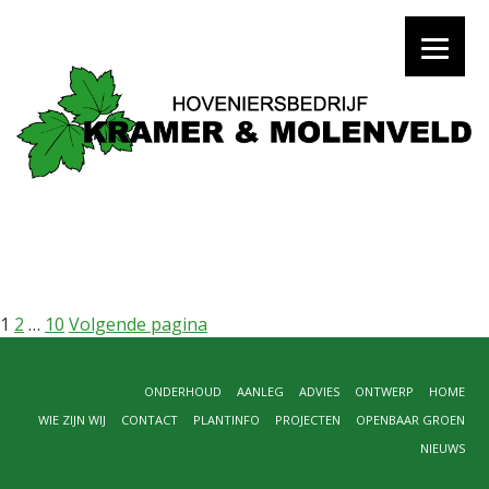
BERICHTEN
Pagina
Pagina
Pagina
1
2
…
10
Volgende pagina
PAGINERING
ONDERHOUD
AANLEG
ADVIES
ONTWERP
HOME
WIE ZIJN WIJ
CONTACT
PLANTINFO
PROJECTEN
OPENBAAR GROEN
NIEUWS