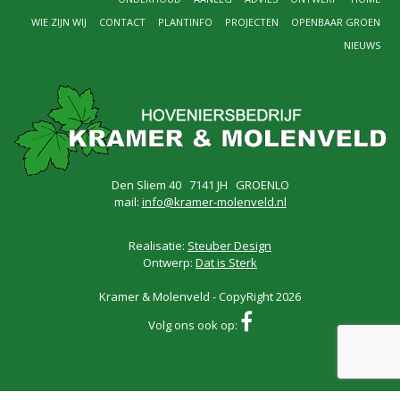
WIE ZIJN WIJ
CONTACT
PLANTINFO
PROJECTEN
OPENBAAR GROEN
NIEUWS
Den Sliem 40 7141 JH GROENLO
mail:
info@kramer-molenveld.nl
Realisatie:
Steuber Design
Ontwerp:
Dat is Sterk
Kramer & Molenveld - CopyRight 2026
Volg ons ook op: