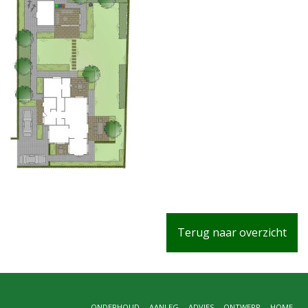
Terug naar overzicht
ONDERHOUD
AANLEG
ADVIES
ONTWERP
HOME