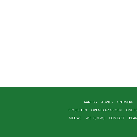
AANLEG
ADVIES
ONTWERP
PROJECTEN
OPENBAAR GROEN
ONDE
NIEUWS
WIE ZIJN WIJ
CONTACT
PLA