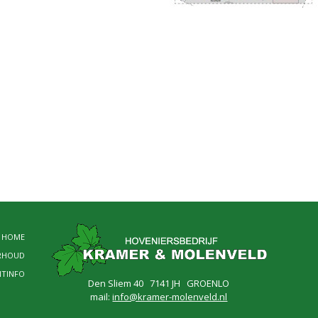
HOME
RHOUD
NTINFO
Den Sliem 40 7141 JH GROENLO
mail:
info@kramer-molenveld.nl