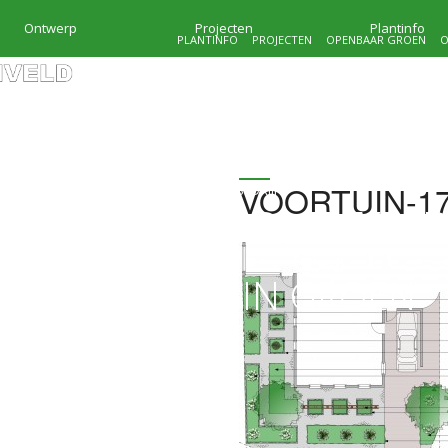
Ontwerp
Projecten
Plantinfo
PLANTINFO
PROJECTEN
OPENBAAR GROEN
O
VOORTUIN-17
HOVENIERSBEDRIJF
KRAMER & MOLENVEL
MAATWERK IN GROEN