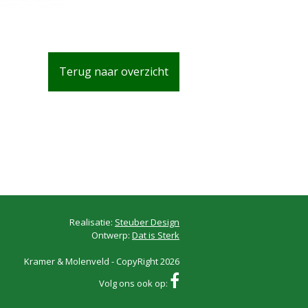
Terug naar overzicht
Realisatie:
Steuber Design
Ontwerp:
Dat is Sterk
Kramer & Molenveld - CopyRight 2026
Volg ons ook op: