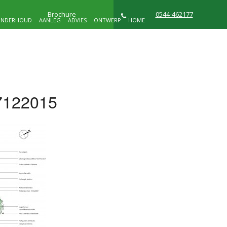
Brochure
0544-462177
NDERHOUD
AANLEG
ADVIES
ONTWERP
HOME
NIEUWS
WIE ZIJN WIJ
CONTACT
122015
D