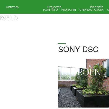
Ontwerp
Projecten
Plantinfo
PLANTINFO
PROJECTEN
OPENBAAR GROEN
O
SONY DSC
HOVENIERSBEDRIJF
KRAMER & MOLENVEL
MAATWERK IN GROEN