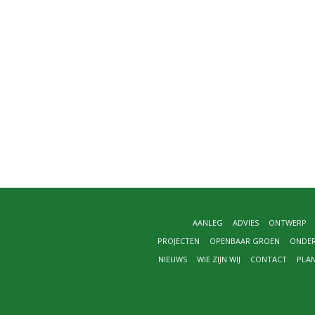
AANLEG
ADVIES
ONTWERP
PROJECTEN
OPENBAAR GROEN
ONDE
NIEUWS
WIE ZIJN WIJ
CONTACT
PLA