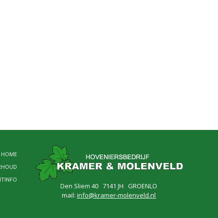
HOME
RHOUD
NTINFO
Den Sliem 40 7141 JH GROENLO
mail:
info@kramer-molenveld.nl