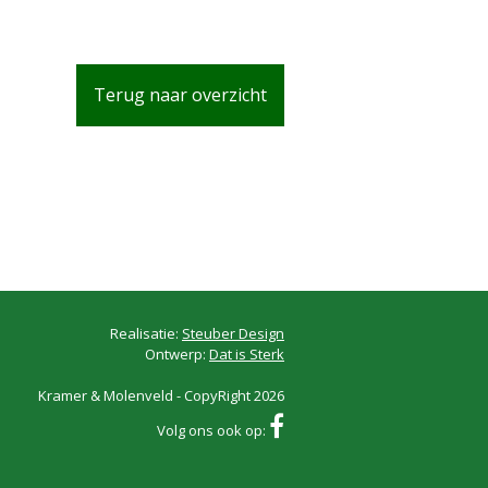
Terug naar overzicht
Realisatie:
Steuber Design
Ontwerp:
Dat is Sterk
Kramer & Molenveld - CopyRight 2026
Volg ons ook op: