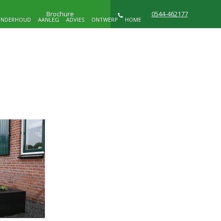
Brochure
0544-462177
NDERHOUD
AANLEG
ADVIES
ONTWERP
HOME
NIEUWS
WIE ZIJN WIJ
CONTACT
D