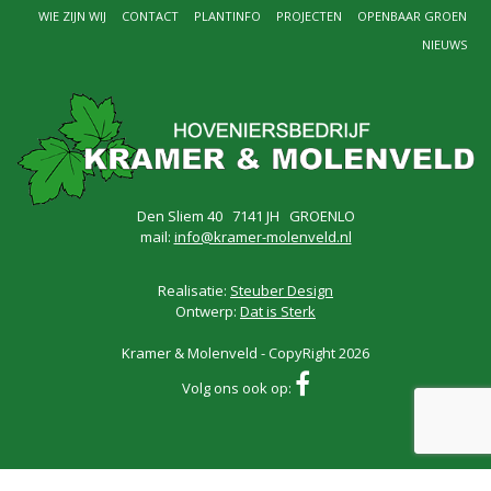
WIE ZIJN WIJ
CONTACT
PLANTINFO
PROJECTEN
OPENBAAR GROEN
NIEUWS
Den Sliem 40 7141 JH GROENLO
mail:
info@kramer-molenveld.nl
Realisatie:
Steuber Design
Ontwerp:
Dat is Sterk
Kramer & Molenveld - CopyRight 2026
Volg ons ook op: