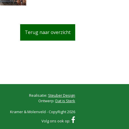
Terug naar overzicht
Realisatie:
Steuber Design
Ontwerp:
Dat is Sterk
Kramer & Molenveld - CopyRight 2026
Volg ons ook op: