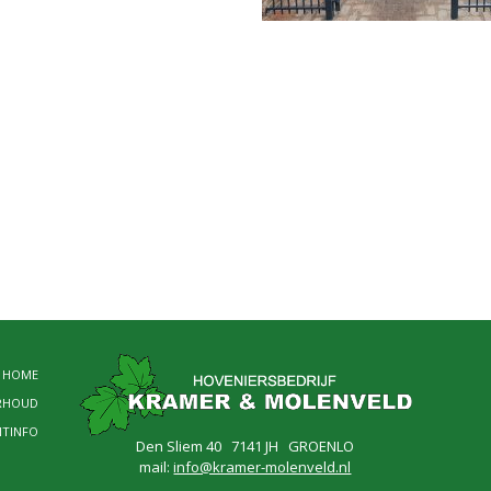
HOME
RHOUD
NTINFO
Den Sliem 40 7141 JH GROENLO
mail:
info@kramer-molenveld.nl