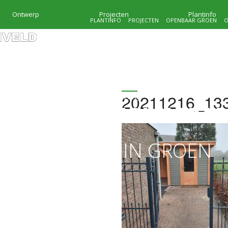
Ontwerp
Projecten
Plantinfo
PLANTINFO
PROJECTEN
OPENBAAR GROEN
O
20211216_13
HOVENIERSBEDRIJF
KRAMER & MOLENVEL
MAATWERK IN GROEN