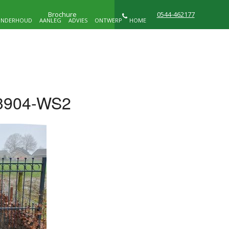
Brochure
0544-462177
NDERHOUD
AANLEG
ADVIES
ONTWERP
HOME
NIEUWS
WIE ZIJN WIJ
CONTACT
3904-WS2
D