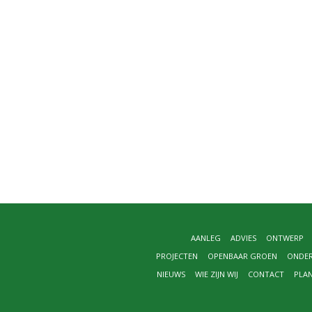
AANLEG
ADVIES
ONTWERP
PROJECTEN
OPENBAAR GROEN
ONDE
NIEUWS
WIE ZIJN WIJ
CONTACT
PLA