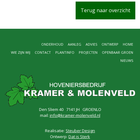
Terug naar overzicht
ONDERHOUD
AANLEG
ADVIES
ONTWERP
HOME
WIE ZIJN WIJ
CONTACT
PLANTINFO
PROJECTEN
OPENBAAR GROEN
NIEUWS
Den Sliem 40 7141 JH GROENLO
mail:
info@kramer-molenveld.nl
Realisatie:
Steuber Design
Ontwerp:
Dat is Sterk