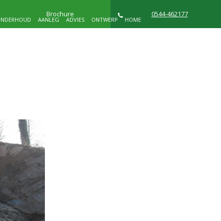
Brochure
0544-462177
NDERHOUD
AANLEG
ADVIES
ONTWERP
HOME
NIEUWS
WIE ZIJN WIJ
CONTACT
D