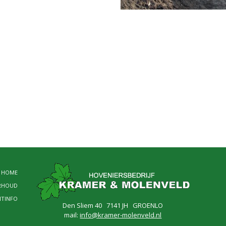
HOME
RHOUD
NTINFO
Den Sliem 40 7141 JH GROENLO
mail:
info@kramer-molenveld.nl