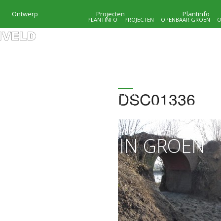
Ontwerp
Projecten
Plantinfo
PLANTINFO
PROJECTEN
OPENBAAR GROEN
O
DSC01336
HOVENIERSBEDRIJF
KRAMER & MOLENVEL
MAATWERK IN GROEN