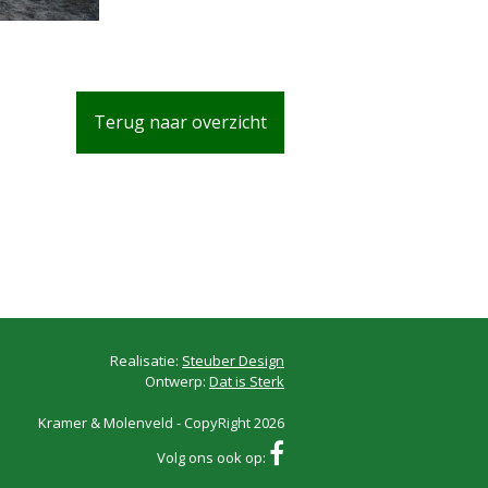
Terug naar overzicht
Realisatie:
Steuber Design
Ontwerp:
Dat is Sterk
Kramer & Molenveld - CopyRight 2026
Volg ons ook op: