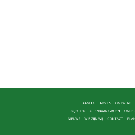
AANLEG
ADVIES
ONTWERP
PROJECTEN
OPENBAAR GROEN
ONDE
NIEUWS
WIE ZIJN WIJ
CONTACT
PLA