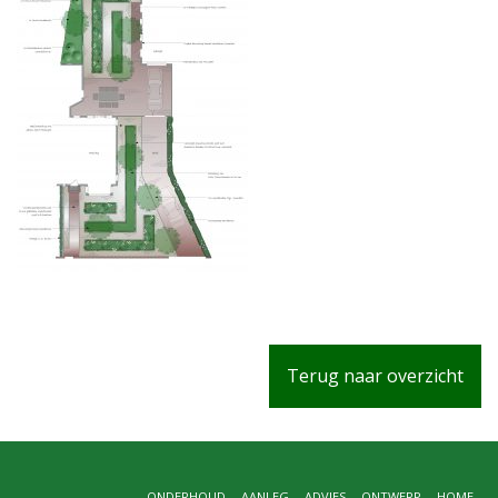
Terug naar overzicht
ONDERHOUD
AANLEG
ADVIES
ONTWERP
HOME