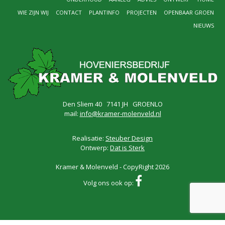
WIE ZIJN WIJ
CONTACT
PLANTINFO
PROJECTEN
OPENBAAR GROEN
NIEUWS
Den Sliem 40 7141 JH GROENLO
mail:
info@kramer-molenveld.nl
Realisatie:
Steuber Design
Ontwerp:
Dat is Sterk
Kramer & Molenveld - CopyRight 2026
Volg ons ook op: