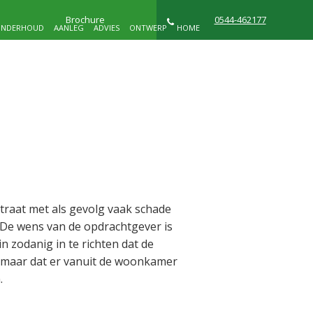
Brochure
0544-462177
NDERHOUD
AANLEG
ADVIES
ONTWERP
HOME
NIEUWS
WIE ZIJN WIJ
CONTACT
D
straat met als gevolg vaak schade
 De wens van de opdrachtgever is
 zodanig in te richten dat de
n maar dat er vanuit de woonkamer
.