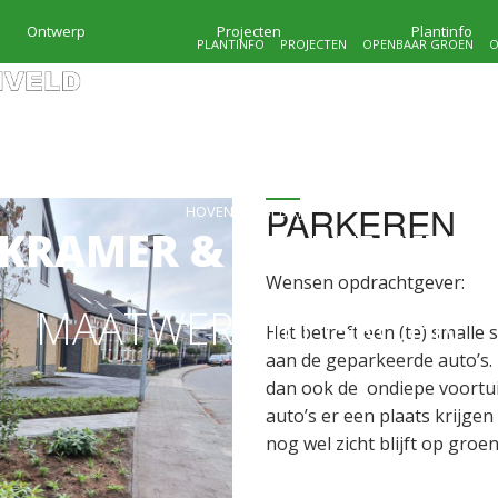
Ontwerp
Projecten
Plantinfo
PLANTINFO
PROJECTEN
OPENBAAR GROEN
O
PARKEREN
HOVENIERSBEDRIJF
KRAMER & MOLENVEL
Wensen opdrachtgever:
MAATWERK IN GROEN
Het betreft een (te) smalle 
aan de geparkeerde auto’s.
dan ook de ondiepe voortuin
auto’s er een plaats krijge
nog wel zicht blijft op groen