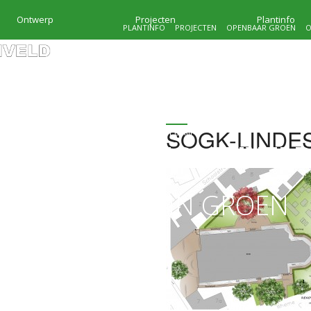
Ontwerp
Projecten
Plantinfo
PLANTINFO
PROJECTEN
OPENBAAR GROEN
O
SOGK-LINDE
HOVENIERSBEDRIJF
KRAMER & MOLENVEL
MAATWERK IN GROEN