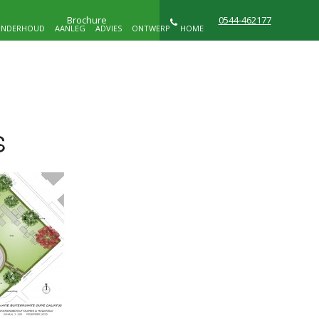
Brochure
0544-462177
NDERHOUD
AANLEG
ADVIES
ONTWERP
HOME
NIEUWS
WIE ZIJN WIJ
CONTACT
S
D