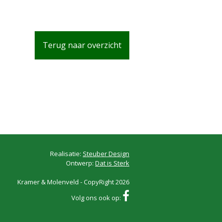
Terug naar overzicht
Realisatie:
Steuber Design
Ontwerp:
Dat is Sterk
Kramer & Molenveld - CopyRight 2026
Volg ons ook op: