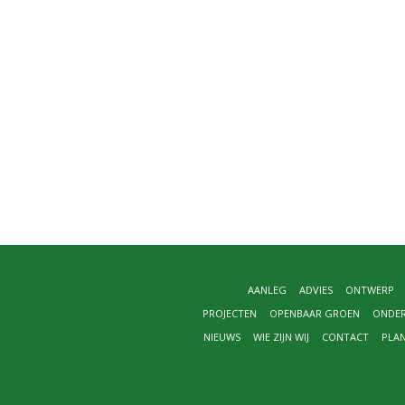
AANLEG
ADVIES
ONTWERP
PROJECTEN
OPENBAAR GROEN
ONDE
NIEUWS
WIE ZIJN WIJ
CONTACT
PLA