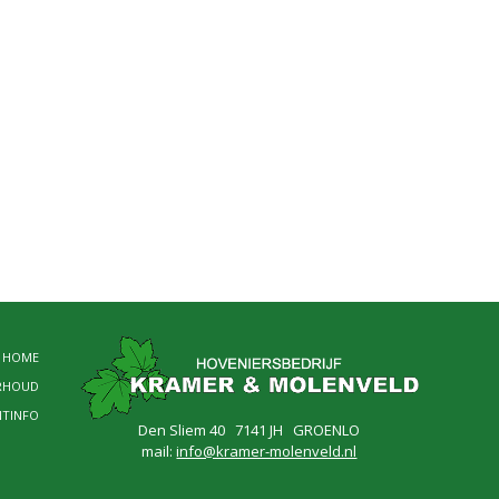
HOME
RHOUD
NTINFO
Den Sliem 40 7141 JH GROENLO
mail:
info@kramer-molenveld.nl