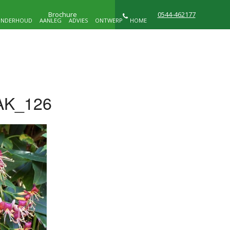
Brochure
0544-462177
NDERHOUD
AANLEG
ADVIES
ONTWERP
HOME
NIEUWS
WIE ZIJN WIJ
CONTACT
AK_126
D