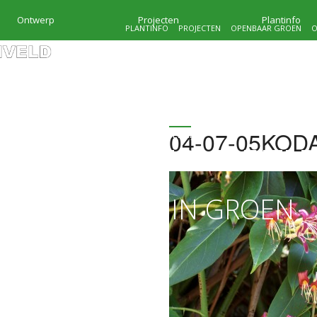
Ontwerp
Projecten
Plantinfo
PLANTINFO
PROJECTEN
OPENBAAR GROEN
O
04-07-05KOD
HOVENIERSBEDRIJF
KRAMER & MOLENVEL
MAATWERK IN GROEN