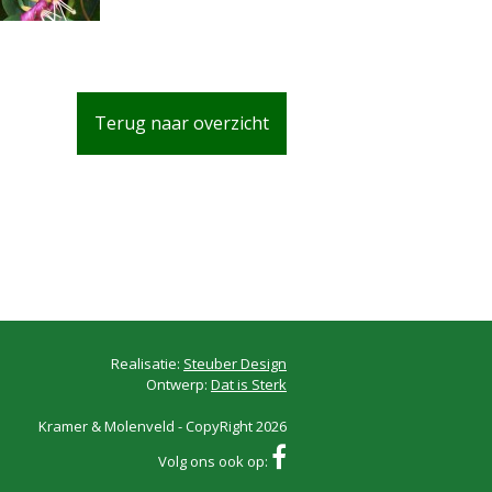
Terug naar overzicht
Realisatie:
Steuber Design
Ontwerp:
Dat is Sterk
Kramer & Molenveld - CopyRight 2026
Volg ons ook op: