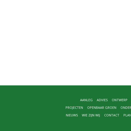
AANLEG
ADVIES
ONTWERP
PROJECTEN
OPENBAAR GROEN
ONDE
NIEUWS
WIE ZIJN WIJ
CONTACT
PLA