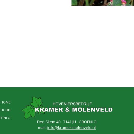
HOME
RHOUD
NTINFO
Den Sliem 40 7141 JH GROENLO
mail:
info@kramer-molenveld.nl