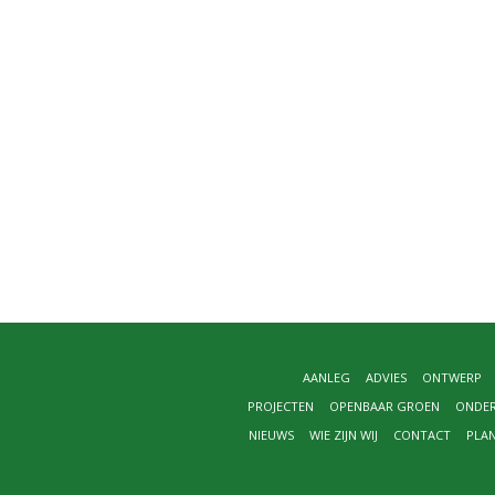
AANLEG
ADVIES
ONTWERP
PROJECTEN
OPENBAAR GROEN
ONDE
NIEUWS
WIE ZIJN WIJ
CONTACT
PLA