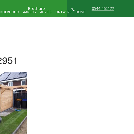
Brochure
0544-462177
NDERHOUD
AANLEG
ADVIES
ONTWERP
HOME
NIEUWS
WIE ZIJN WIJ
CONTACT
2951
D