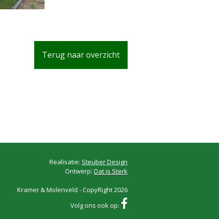
Terug naar overzicht
Realisatie:
Steuber Design
Ontwerp:
Dat is Sterk
Kramer & Molenveld - CopyRight 2026
Volg ons ook op: