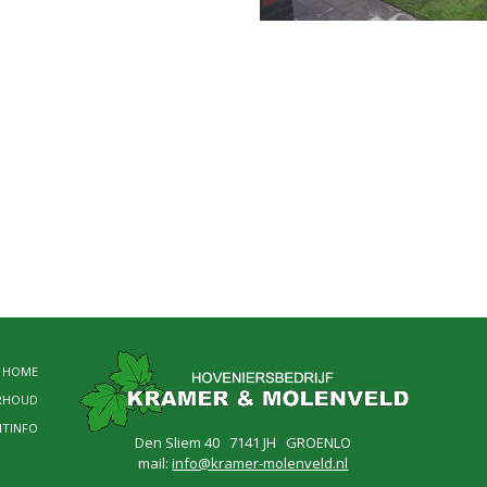
HOME
RHOUD
NTINFO
Den Sliem 40 7141 JH GROENLO
mail:
info@kramer-molenveld.nl