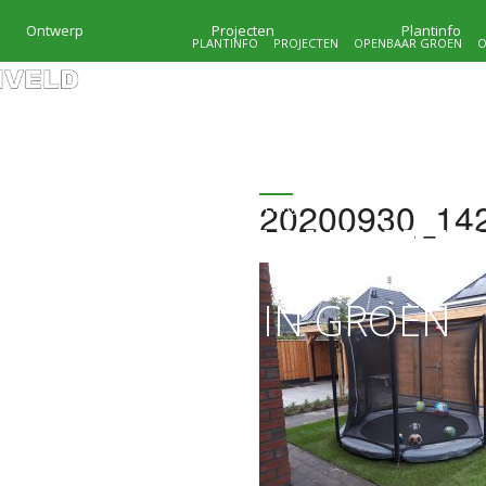
Ontwerp
Projecten
Plantinfo
PLANTINFO
PROJECTEN
OPENBAAR GROEN
O
20200930_14
HOVENIERSBEDRIJF
KRAMER & MOLENVEL
MAATWERK IN GROEN