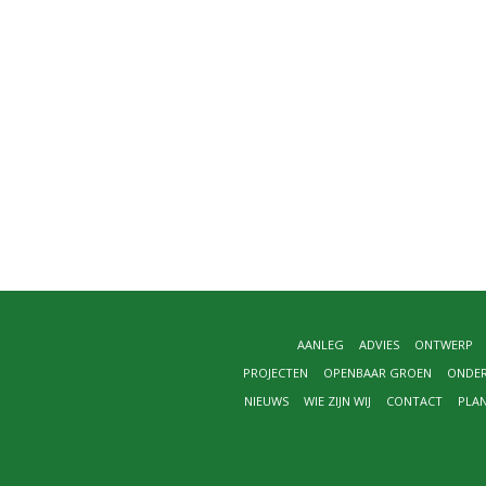
AANLEG
ADVIES
ONTWERP
PROJECTEN
OPENBAAR GROEN
ONDE
NIEUWS
WIE ZIJN WIJ
CONTACT
PLA