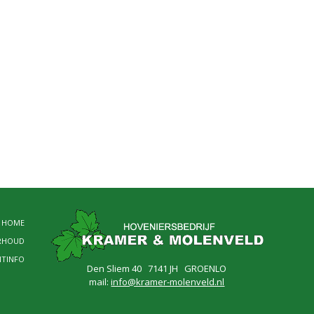
HOME
RHOUD
NTINFO
Den Sliem 40 7141 JH GROENLO
mail:
info@kramer-molenveld.nl