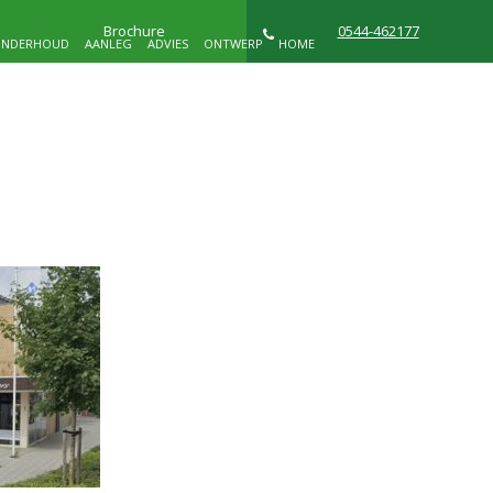
Brochure
0544-462177
NDERHOUD
AANLEG
ADVIES
ONTWERP
HOME
NIEUWS
WIE ZIJN WIJ
CONTACT
D