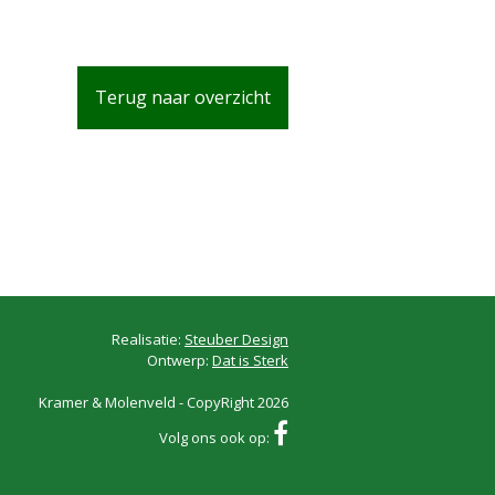
Terug naar overzicht
Realisatie:
Steuber Design
Ontwerp:
Dat is Sterk
Kramer & Molenveld - CopyRight 2026
Volg ons ook op: