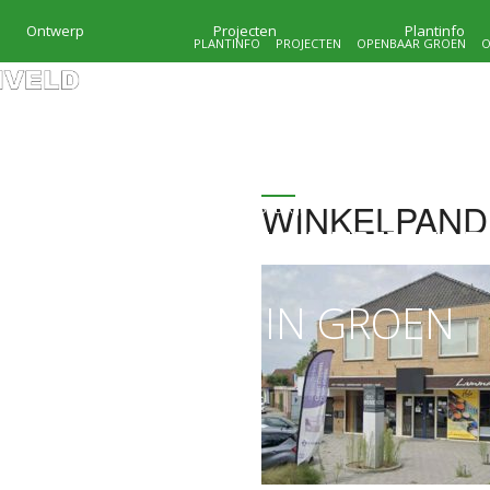
Ontwerp
Projecten
Plantinfo
PLANTINFO
PROJECTEN
OPENBAAR GROEN
O
WINKELPAND
HOVENIERSBEDRIJF
KRAMER & MOLENVEL
MAATWERK IN GROEN