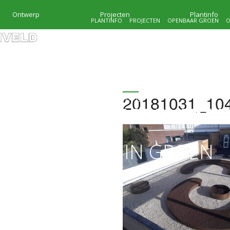
Ontwerp
Projecten
Plantinfo
PLANTINFO
PROJECTEN
OPENBAAR GROEN
O
20181031_10
HOVENIERSBEDRIJF
KRAMER & MOLENVEL
MAATWERK IN GROEN