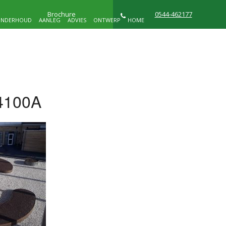
Brochure
0544-462177
NDERHOUD
AANLEG
ADVIES
ONTWERP
HOME
NIEUWS
WIE ZIJN WIJ
CONTACT
4100A
D