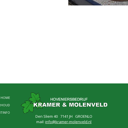
HOME
RHOUD
NTINFO
Den Sliem 40 7141 JH GROENLO
mail:
info@kramer-molenveld.nl