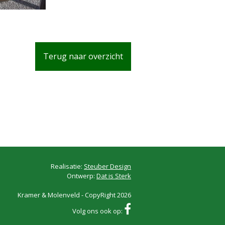
Terug naar overzicht
Realisatie:
Steuber Design
Ontwerp:
Dat is Sterk
Kramer & Molenveld - CopyRight 2026
Volg ons ook op: