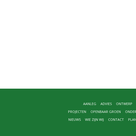
AANLEG
ADVIES
ONTWERP
PROJECTEN
OPENBAAR GROEN
ONDE
NIEUWS
WIE ZIJN WIJ
CONTACT
PLA