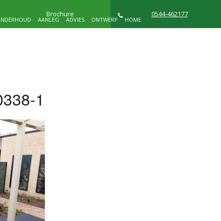
Brochure
0544-462177
NDERHOUD
AANLEG
ADVIES
ONTWERP
HOME
NIEUWS
WIE ZIJN WIJ
CONTACT
0338-1
D