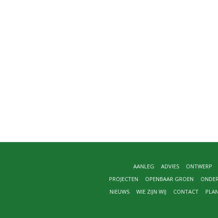
AANLEG
ADVIES
ONTWERP
PROJECTEN
OPENBAAR GROEN
ONDE
NIEUWS
WIE ZIJN WIJ
CONTACT
PLA