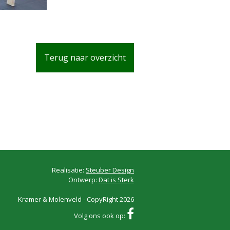
Terug naar overzicht
Realisatie:
Steuber Design
Ontwerp:
Dat is Sterk
Kramer & Molenveld - CopyRight 2026
Volg ons ook op: