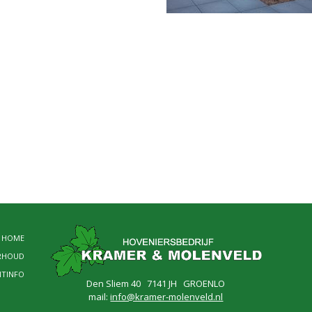
HOME
RHOUD
NTINFO
Den Sliem 40 7141 JH GROENLO
mail:
info@kramer-molenveld.nl