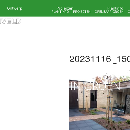
Ontwerp
Projecten
Plantinfo
PLANTINFO
PROJECTEN
OPENBAAR GROEN
O
20231116_15
HOVENIERSBEDRIJF
KRAMER & MOLENVEL
MAATWERK IN GROEN