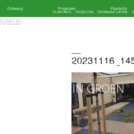
Ontwerp
Projecten
Plantinfo
PLANTINFO
PROJECTEN
OPENBAAR GROEN
O
20231116_14
HOVENIERSBEDRIJF
KRAMER & MOLENVEL
MAATWERK IN GROEN