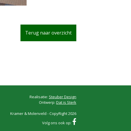
Terug naar overzicht
Realisatie:
Steuber Design
Ontwerp:
Dat is Sterk
Kramer & Molenveld - CopyRight 2026
Volg ons ook op: