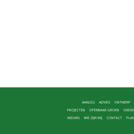
AANLEG
ADVIES
ONTWERP
PROJECTEN
OPENBAAR GROEN
ONDE
NIEUWS
WIE ZIJN WIJ
CONTACT
PLA