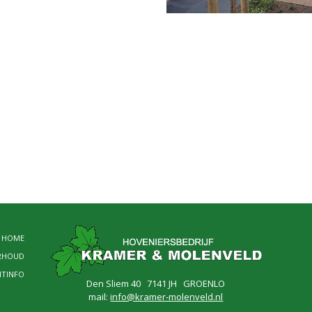
HOME
RHOUD
NTINFO
Den Sliem 40 7141 JH GROENLO
mail:
info@kramer-molenveld.nl