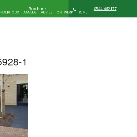
Brochure
0544-462177
NDERHOUD
AANLEG
ADVIES
ONTWERP
HOME
NIEUWS
WIE ZIJN WIJ
CONTACT
5928-1
D