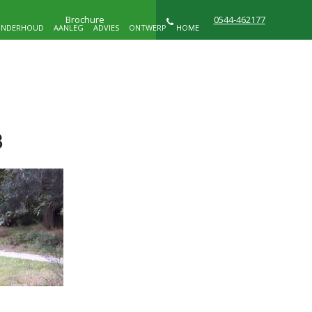
Brochure
0544-462177
NDERHOUD
AANLEG
ADVIES
ONTWERP
HOME
NIEUWS
WIE ZIJN WIJ
CONTACT
3
D