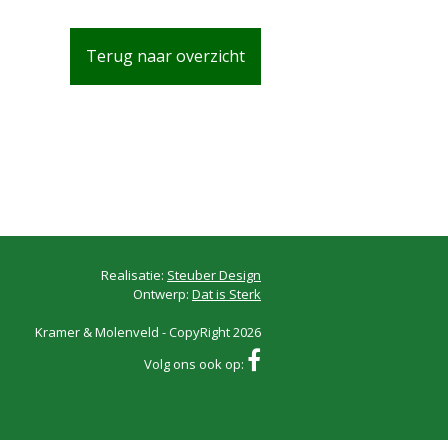
Terug naar overzicht
Realisatie:
Steuber Design
Ontwerp:
Dat is Sterk
Kramer & Molenveld - CopyRight 2026
Volg ons ook op: