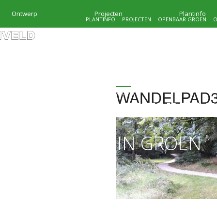
Ontwerp
Projecten
Plantinfo
PLANTINFO
PROJECTEN
OPENBAAR GROEN
O
WANDELPAD
HOVENIERSBEDRIJF
KRAMER & MOLENVEL
MAATWERK IN GROEN