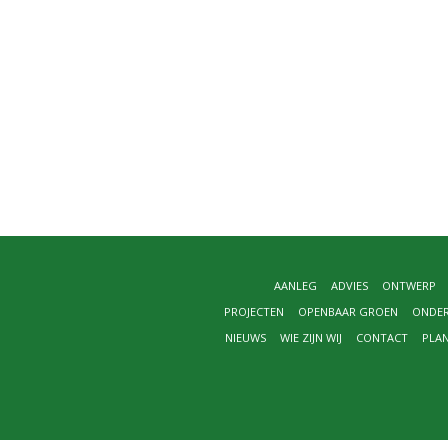
AANLEG
ADVIES
ONTWERP
PROJECTEN
OPENBAAR GROEN
ONDE
NIEUWS
WIE ZIJN WIJ
CONTACT
PLA