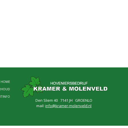
HOME
RHOUD
NTINFO
Den Sliem 40 7141 JH GROENLO
mail:
info@kramer-molenveld.nl