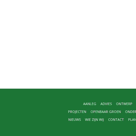
AANLEG
ADVIES
ONTWERP
PROJECTEN
OPENBAAR GROEN
ONDE
NIEUWS
WIE ZIJN WIJ
CONTACT
PLA