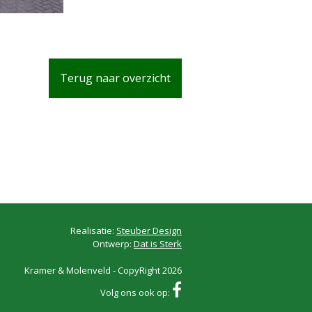
Terug naar overzicht
Realisatie:
Steuber Design
Ontwerp:
Dat is Sterk
Kramer & Molenveld - CopyRight 2026
Volg ons ook op: