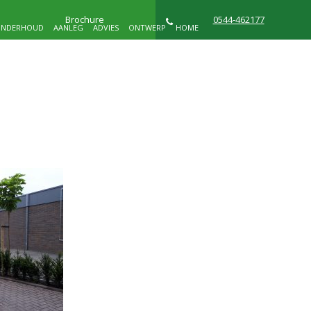
Brochure
0544-462177
NDERHOUD
AANLEG
ADVIES
ONTWERP
HOME
NIEUWS
WIE ZIJN WIJ
CONTACT
D