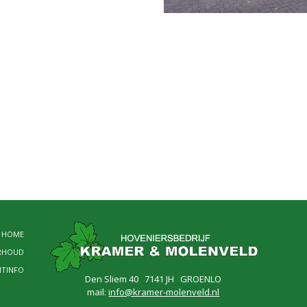
HOME
RHOUD
NTINFO
Den Sliem 40 7141 JH GROENLO
mail:
info@kramer-molenveld.nl