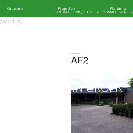
Ontwerp
Projecten
Plantinfo
PLANTINFO
PROJECTEN
OPENBAAR GROEN
O
AF2
HOVENIERSBEDRIJF
KRAMER & MOLENVEL
MAATWERK IN GROEN