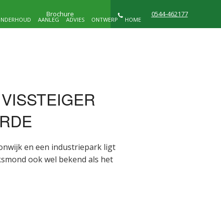
Brochure
0544-462177
NDERHOUD
AANLEG
ADVIES
ONTWERP
HOME
NIEUWS
WIE ZIJN WIJ
CONTACT
 VISSTEIGER
D
ORDE
nwijk en een industriepark ligt
olksmond ook wel bekend als het