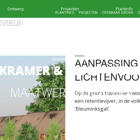
Ontwerp
Projecten
Plantinfo
PLANTINFO
PROJECTEN
OPENBAAR GROEN
O
AANPASSING
HOVENIERSBEDRIJF
KRAMER & MOLENVEL
LICHTENVO
MAATWERK IN GROEN
Op de grens tussen een woo
een retentievijver, in de v
‘Bleuminksgat’.