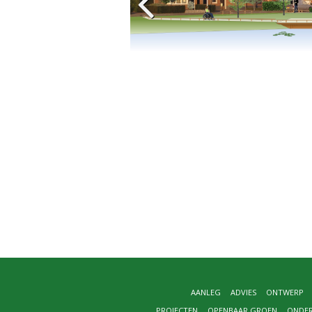
AANLEG
ADVIES
ONTWERP
PROJECTEN
OPENBAAR GROEN
ONDE