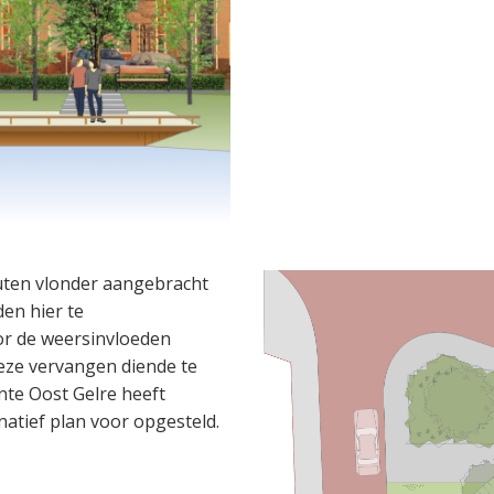
outen vlonder aangebracht
en hier te
oor de weersinvloeden
deze vervangen diende te
te Oost Gelre heeft
atief plan voor opgesteld.