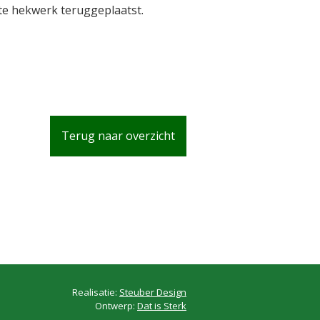
cte hekwerk teruggeplaatst.
Terug naar overzicht
Realisatie:
Steuber Design
Ontwerp:
Dat is Sterk