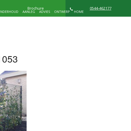
Brochure
0544-462177
NDERHOUD
AANLEG
ADVIES
ONTWERP
HOME
NIEUWS
WIE ZIJN WIJ
CONTACT
1053
D