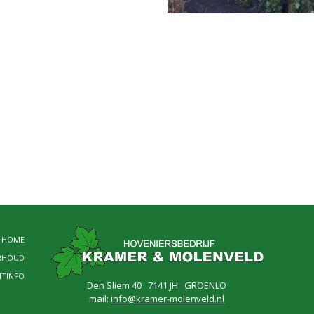
HOME
RHOUD
NTINFO
Den Sliem 40 7141 JH GROENLO
mail:
info@kramer-molenveld.nl