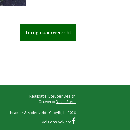
Terug naar overzicht
Realisatie:
Steuber Design
Ontwerp:
Dat is Sterk
Kramer & Molenveld - CopyRight 2026
Volg ons ook op: