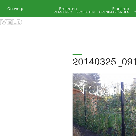
Ontwerp
Projecten
Plantinfo
PLANTINFO
PROJECTEN
OPENBAAR GROEN
O
20140325_09
HOVENIERSBEDRIJF
KRAMER & MOLENVEL
MAATWERK IN GROEN