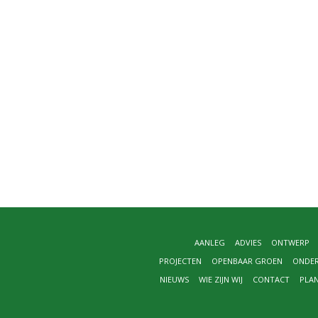
AANLEG
ADVIES
ONTWERP
PROJECTEN
OPENBAAR GROEN
ONDE
NIEUWS
WIE ZIJN WIJ
CONTACT
PLA