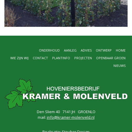
ONDERHOUD
AANLEG
ADVIES
ONTWERP
HOME
WIE ZIJN WIJ
CONTACT
PLANTINFO
PROJECTEN
OPENBAAR GROEN
NIEUWS
Den Sliem 40 7141 JH GROENLO
mail:
info@kramer-molenveld.nl
Realisatie:
Steuber Design