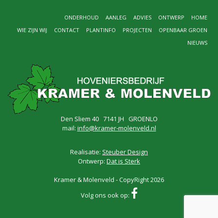
ONDERHOUD
AANLEG
ADVIES
ONTWERP
HOME
WIE ZIJN WIJ
CONTACT
PLANTINFO
PROJECTEN
OPENBAAR GROEN
NIEUWS
Den Sliem 40 7141 JH GROENLO
mail:
info@kramer-molenveld.nl
Realisatie:
Steuber Design
Ontwerp:
Dat is Sterk
Kramer & Molenveld - CopyRight 2026
Volg ons ook op: