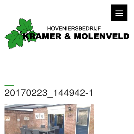
20170223_144942-1