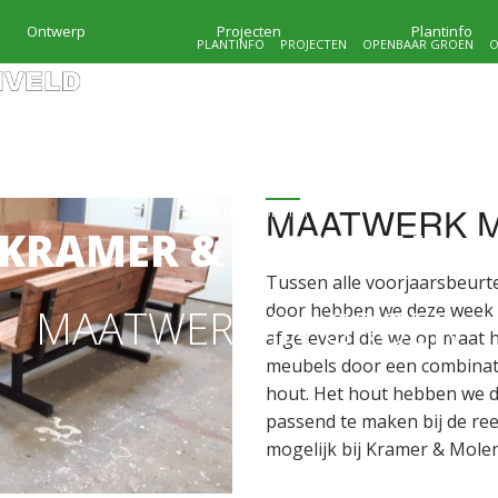
Ontwerp
Projecten
Plantinfo
PLANTINFO
PROJECTEN
OPENBAAR GROEN
O
MAATWERK M
HOVENIERSBEDRIJF
KRAMER & MOLENVEL
Tussen alle voorjaarsbeurt
door hebben we deze week 
MAATWERK IN GROEN
afgeleverd die we op maat
meubels door een combinat
hout. Het hout hebben we 
passend te maken bij de re
mogelijk bij Kramer & Molen