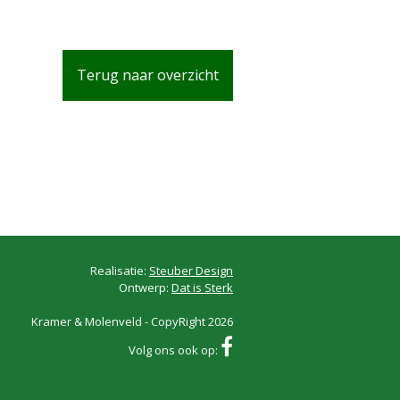
Terug naar overzicht
Realisatie:
Steuber Design
Ontwerp:
Dat is Sterk
Kramer & Molenveld - CopyRight 2026
Volg ons ook op: