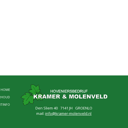
HOME
RHOUD
NTINFO
Den Sliem 40 7141 JH GROENLO
mail:
info@kramer-molenveld.nl