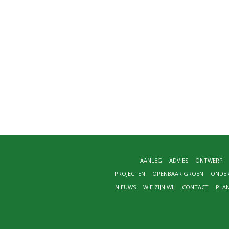
AANLEG
ADVIES
ONTWERP
PROJECTEN
OPENBAAR GROEN
ONDE
NIEUWS
WIE ZIJN WIJ
CONTACT
PLA