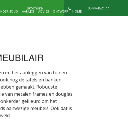
Brochure
0544-462177
NDERHOUD
AANLEG
ADVIES
ONTWERP
HOME
NIEUWS
WIE ZIJN WIJ
CONTACT
EUBILAIR
D
en en het aanleggen van tuinen
ook nog de tafels en banken
 hebben gemaakt. Robuuste
ie van metalen frames en douglas
donkerder gekleurd om het
eds aanwezige meubels. Ook dat is
veld.