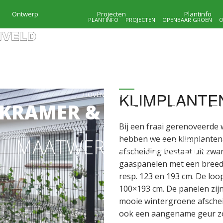
Ontwerp
Projecten
Plantinfo
PLANTINFO
PROJECTEN
OPENBAAR GROEN
O
KLIMPLANTE
HOVENIERSBEDRIJF
KRAMER & MOLENVEL
Bij een fraai gerenoveerde
hebben we een klimplantena
MAATWERK IN GROEN
afscheiding bestaat uit zw
gaaspanelen met een breed
resp. 123 en 193 cm. De lo
100×193 cm. De panelen zij
mooie wintergroene afschei
ook een aangename geur z