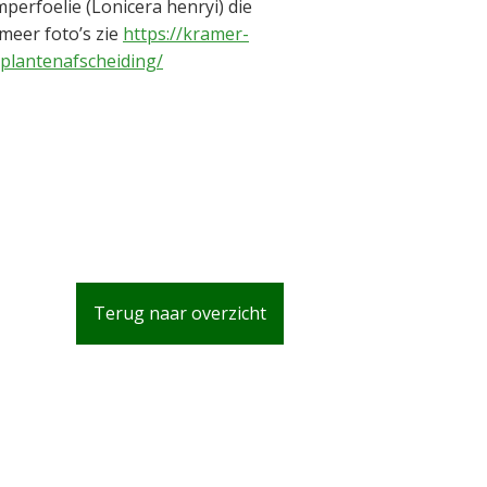
erfoelie (Lonicera henryi) die
 meer foto’s zie
https://kramer-
mplantenafscheiding/
Terug naar overzicht