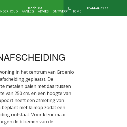
Brochure
0544-462177
NDERHOUD
AANLEG
ADVIES
ONTWERP
HOME
NIEUWS
WIE ZIJN WIJ
CONTACT
NAFSCHEIDING
D
 woning in het centrum van Groenlo
fscheiding geplaatst. De
arte metalen palen met daartussen
te van 250 cm. en een hoogte van
oppoort heeft een afmeting van
n beplant met klimop zodat een
ding ontstaat. Voor kleur maar
orgen de bloemen van de