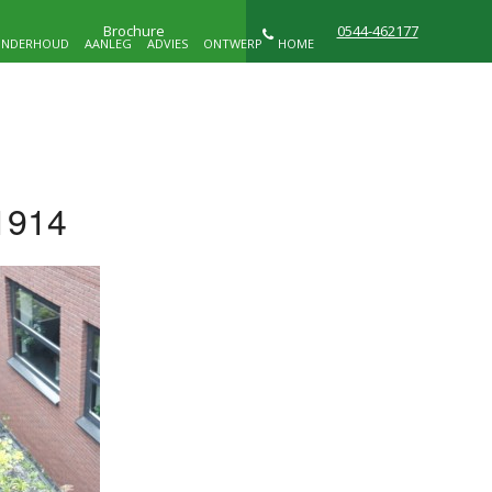
Brochure
0544-462177
NDERHOUD
AANLEG
ADVIES
ONTWERP
HOME
NIEUWS
WIE ZIJN WIJ
CONTACT
1914
D