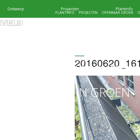
Ontwerp
Projecten
Plantinfo
PLANTINFO
PROJECTEN
OPENBAAR GROEN
O
20160620_16
HOVENIERSBEDRIJF
KRAMER & MOLENVEL
MAATWERK IN GROEN