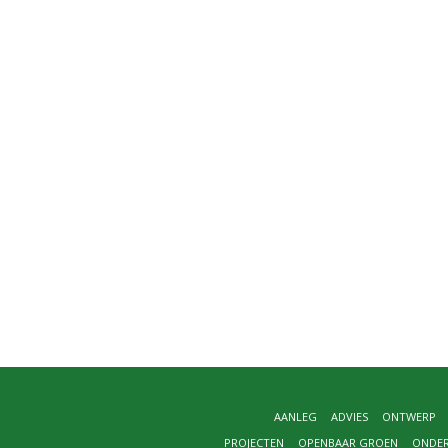
AANLEG
ADVIES
ONTWERP
PROJECTEN
OPENBAAR GROEN
ONDE