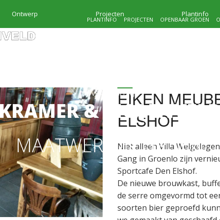
Ontwerp
Projecten
Plantinfo
PLANTINFO
PROJECTEN
OPENBAAR GROEN
O
EIKEN MEUB
HOVENIERSBEDRIJF
KRAMER & MOLENVEL
ELSHOF
MAATWERK IN GROEN
Niet alleen Villa Welgeleg
Gang in Groenlo zijn verni
Sportcafe Den Elshof.
De nieuwe brouwkast, buffe
de serre omgevormd tot een
soorten bier geproefd kun