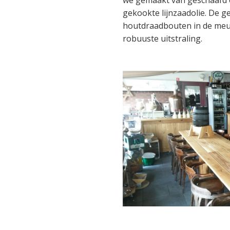
we gemaakt van geschaafd 
gekookte lijnzaadolie. De g
houtdraadbouten in de meu
robuuste uitstraling.