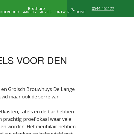
Brochure
0544-462177
NDERHOUD
AANLEG
ADVIES
ONTWERP
HOME
NIEUWS
WIE ZIJN WIJ
CONTACT
ELS VOOR DEN
D
en en Grolsch Brouwhuys De Lange
euwd maar ook de serre van
tkasten, tafels en de bar hebben
 prachtig proeflokaal waar vele
nen worden. Het meubilair hebben