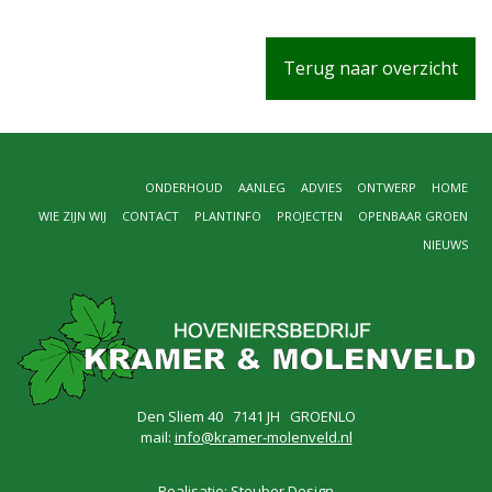
Terug naar overzicht
ONDERHOUD
AANLEG
ADVIES
ONTWERP
HOME
WIE ZIJN WIJ
CONTACT
PLANTINFO
PROJECTEN
OPENBAAR GROEN
NIEUWS
Den Sliem 40 7141 JH GROENLO
mail:
info@kramer-molenveld.nl
Realisatie:
Steuber Design