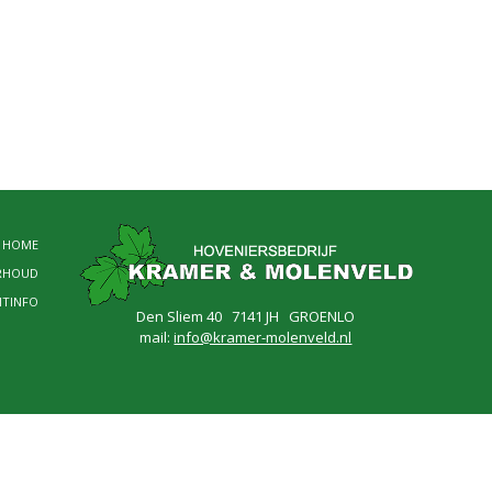
HOME
RHOUD
NTINFO
Den Sliem 40 7141 JH GROENLO
mail:
info@kramer-molenveld.nl