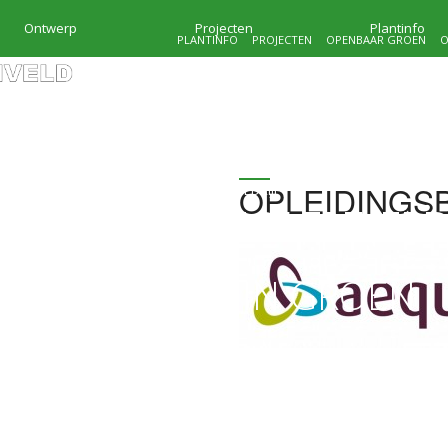
Ontwerp
Projecten
Plantinfo
PLANTINFO
PROJECTEN
OPENBAAR GROEN
O
OPLEIDINGS
HOVENIERSBEDRIJF
KRAMER & MOLENVEL
MAATWERK IN GROEN