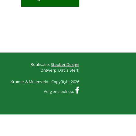
Realisatie:
Steuber Design
Ontwerp:
Dat is Sterk
Kramer & Molenveld - CopyRight 2026
Volg ons ook op: