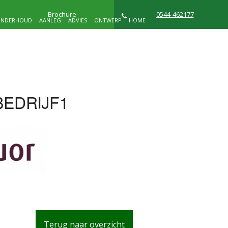
Brochure
0544-462177
NDERHOUD
AANLEG
ADVIES
ONTWERP
HOME
NIEUWS
WIE ZIJN WIJ
CONTACT
BEDRIJF1
D
Terug naar overzicht