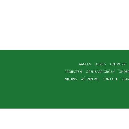
AANLEG
ADVIES
ONTWERP
PROJECTEN
OPENBAAR GROEN
ONDE
NIEUWS
WIE ZIJN WIJ
CONTACT
PLA