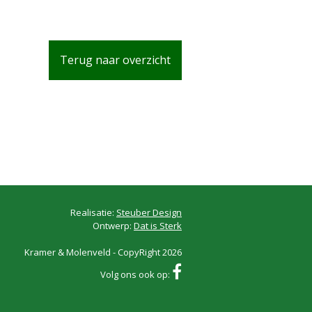
Terug naar overzicht
Realisatie:
Steuber Design
Ontwerp:
Dat is Sterk
Kramer & Molenveld - CopyRight 2026
Volg ons ook op: