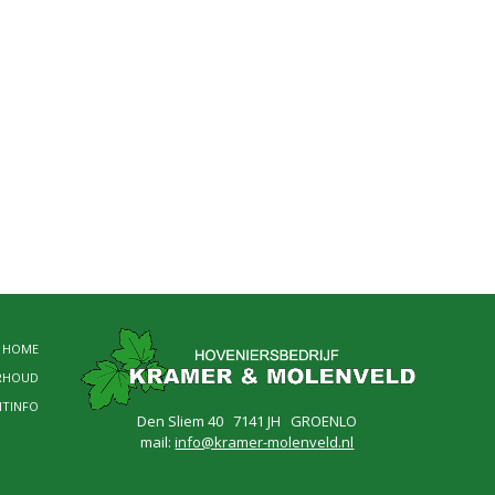
HOME
RHOUD
NTINFO
Den Sliem 40 7141 JH GROENLO
mail:
info@kramer-molenveld.nl