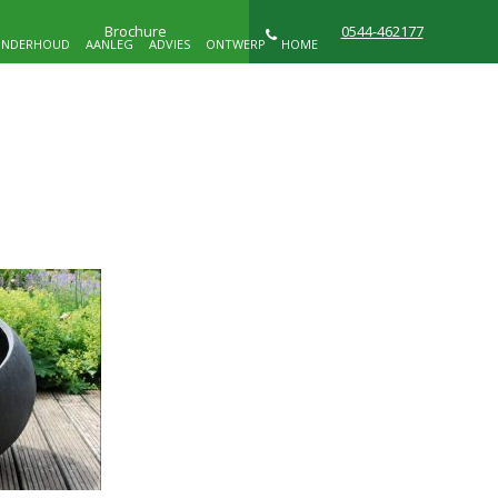
Brochure
0544-462177
NDERHOUD
AANLEG
ADVIES
ONTWERP
HOME
NIEUWS
WIE ZIJN WIJ
CONTACT
D