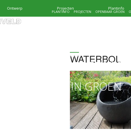
Ontwerp
Projecten
Plantinfo
PLANTINFO
PROJECTEN
OPENBAAR GROEN
O
WATERBOL
HOVENIERSBEDRIJF
KRAMER & MOLENVEL
MAATWERK IN GROEN