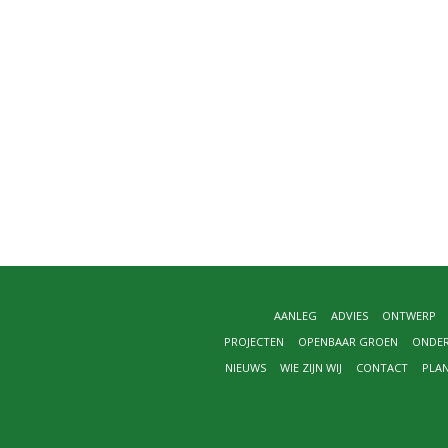
AANLEG
ADVIES
ONTWERP
PROJECTEN
OPENBAAR GROEN
ONDE
NIEUWS
WIE ZIJN WIJ
CONTACT
PLA