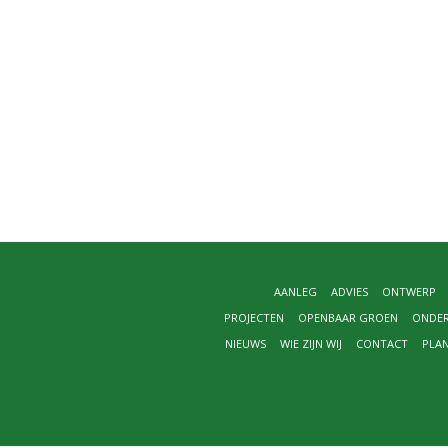
AANLEG
ADVIES
ONTWERP
PROJECTEN
OPENBAAR GROEN
ONDE
NIEUWS
WIE ZIJN WIJ
CONTACT
PLA