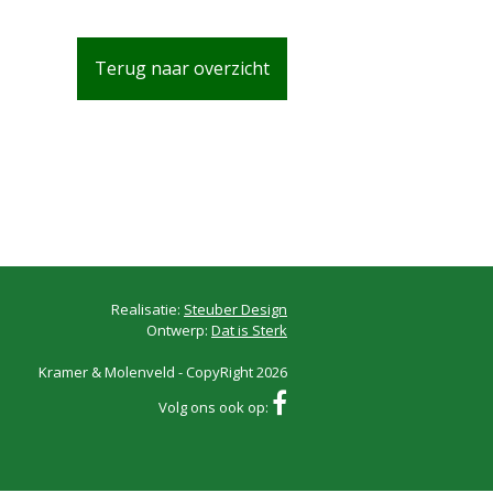
Terug naar overzicht
Realisatie:
Steuber Design
Ontwerp:
Dat is Sterk
Kramer & Molenveld - CopyRight 2026
Volg ons ook op: