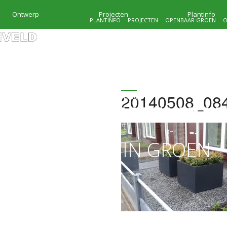
Ontwerp
Projecten
Plantinfo
PLANTINFO
PROJECTEN
OPENBAAR GROEN
O
20140508_08
HOVENIERSBEDRIJF
KRAMER & MOLENVEL
MAATWERK IN GROEN