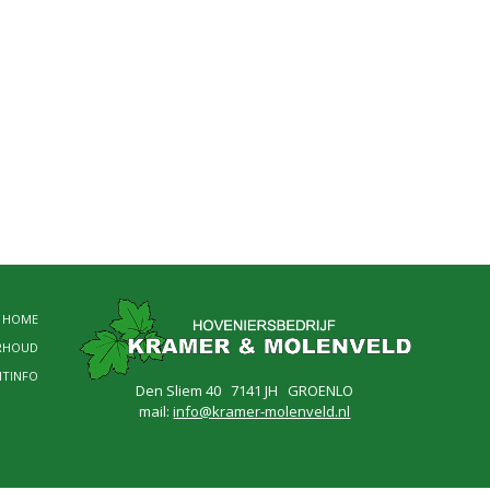
HOME
RHOUD
NTINFO
Den Sliem 40 7141 JH GROENLO
mail:
info@kramer-molenveld.nl