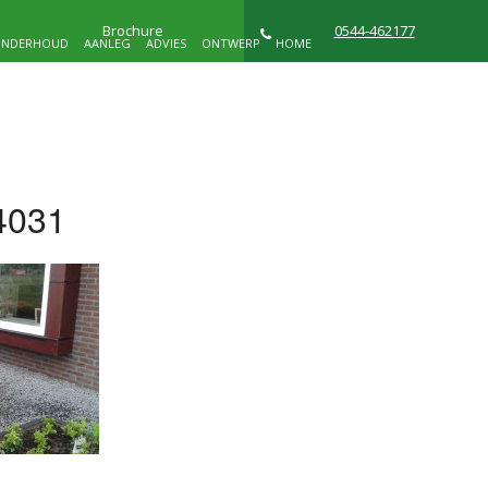
Brochure
0544-462177
NDERHOUD
AANLEG
ADVIES
ONTWERP
HOME
NIEUWS
WIE ZIJN WIJ
CONTACT
4031
D